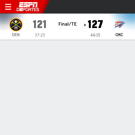
Denver Nuggets en Oklahom
121
127
Final/TE
DEN
OKC
37-23
46-15
Resumen
Crónica
Ficha
Jugadas
Estadísticas de Equipo
Videos
THUNDER 127, NUGGETS 121
THUNDER 127, NUGGETS 121
28 de Feb., 2026, 01:08 -
1
2
3
4
OT
T
DEN
33
26
24
24
14
121