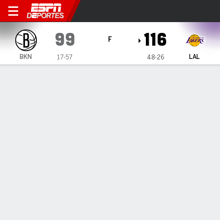
Brooklyn Nets en Los Angele
99
116
F
BKN
LAL
17-57
48-26
Resumen
Crónica
Ficha
Jugadas
Estadísticas de Equipo
LAKERS 116, NETS 99
LAKERS 116, NETS 99
28 de Mar., 2027, 01:52 -
1
2
3
4
T
BKN
30
29
25
15
99