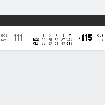
o
Más Deportes
 Cavaliers
F
111
115
BOS
CLE
1
2
3
4
T
BOS
24
25
35
27
111
sitante
18-3
,
CLE
28
23
21
43
115
los jugadores