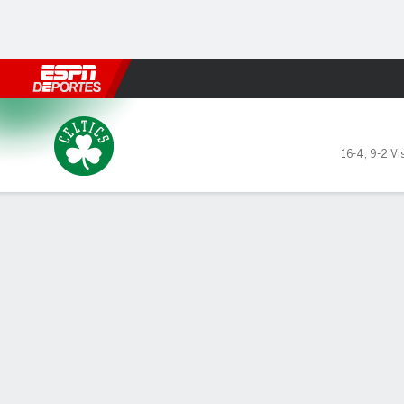
Fútbol
MLB
F. Americano
Básquetbol
WNBA
F1
Boxe
Boston Celtics en Cleveland
16-4
,
9-2 Vi
Resumen
Crónica
Ficha
Jugadas
Estadísticas de Equipo
Videos
Todos los Cuartos
Todos los tipos de jugada
Todos 