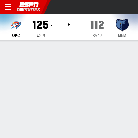
Oklahoma City Thunder en M
125
112
F
OKC
MEM
42-9
35-17
Resumen
Crónica
Ficha
Jugadas
Estadísticas de Equipo
Videos
Todos los Cuartos
Todos los tipos de jugada
Todos los jugadores
GRÁFICA DE TIROS