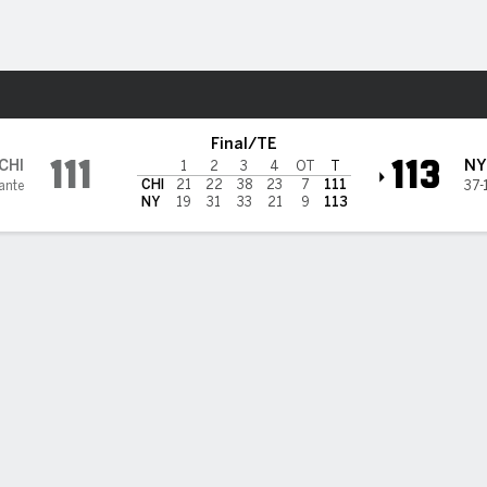
o
Más Deportes
nicks
Final/TE
111
113
CHI
NY
1
2
3
4
OT
T
CHI
21
22
38
23
7
111
ante
37-
NY
19
31
33
21
9
113
los jugadores