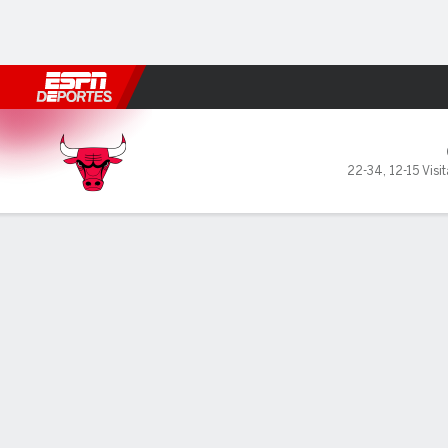
Fútbol
MLB
F. Americano
Básquetbol
WNBA
F1
Boxe
Chicago Bulls en New York K
22-34
,
12-15 Visit
Resumen
Crónica
Ficha
Jugadas
Estadísticas de Equipo
Videos
Todos los Cuartos
Todos los tipos de jugada
Todos 