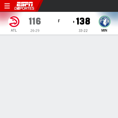
Atlanta Hawks en Minnesot
116
138
F
ATL
MIN
26-29
33-22
Resumen
Crónica
Ficha
Jugadas
Estadísticas de Equipo
Videos
Todos los Cuartos
Todos los tipos de jugada
Todos los jugadores
GRÁFICA DE TIROS