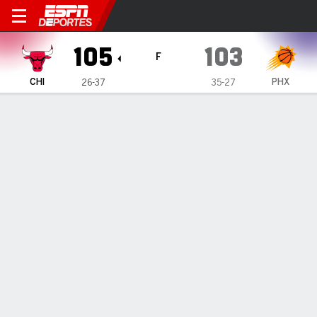
Chicago Bulls en Phoenix Su
105
103
F
CHI
PHX
26-37
35-27
Resumen
Crónica
Ficha
Jugadas
Estadísticas de Equipo
Todos los Cuartos
Todos los tipos de jugada
Todos los jugadores
GRÁFICA DE TIROS