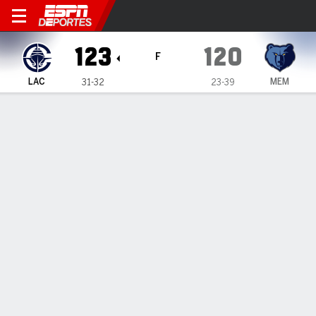
LA Clippers en Memphis Griz
123
120
F
LAC
MEM
31-32
23-39
Resumen
Crónica
Ficha
Jugadas
Estadísticas de Equipo
Videos
Todos los Cuartos
Todos los tipos de jugada
Todos los jugadores
GRÁFICA DE TIROS