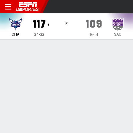
Charlotte Hornets en Sacra
117
109
F
CHA
SAC
34-33
16-51
Resumen
Crónica
Ficha
Jugadas
Estadísticas de Equipo
Todos los Cuartos
Todos los tipos de jugada
Todos los jugadores
GRÁFICA DE TIROS