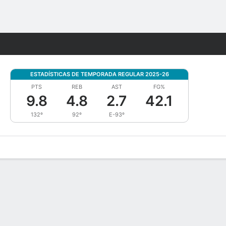
Watch
Juegos
ESTADÍSTICAS DE TEMPORADA REGULAR 2025-26
PTS
REB
AST
FG%
9.8
4.8
2.7
42.1
132º
92º
E-93º