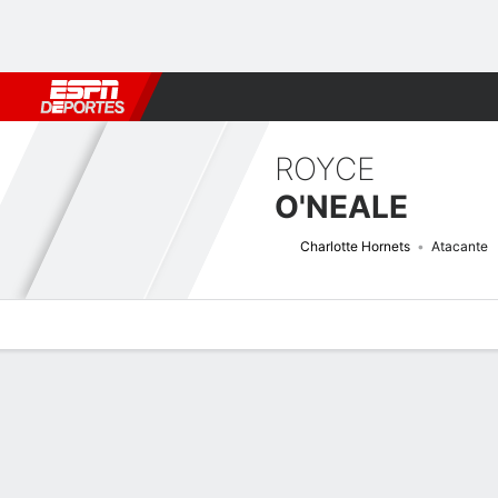
Fútbol
MLB
F. Americano
Básquetbol
WNBA
F1
Boxe
ROYCE
O'NEALE
Charlotte Hornets
Atacante
Perfil de Jugador
Noticias
Estadísticas
Bio
Splits
Resumen