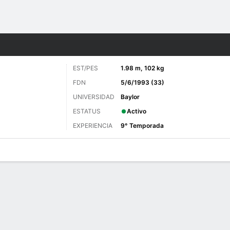
o
Más Deportes
EST/PES
1.98 m, 102 kg
FDN
5/6/1993 (33)
UNIVERSIDAD
Baylor
ESTATUS
Activo
EXPERIENCIA
9° Temporada
 de Juegos
Estadísticas avanzadas