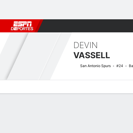
Fútbol
MLB
F. Americano
Básquetbol
WNBA
F1
Boxe
DEVIN
VASSELL
San Antonio Spurs
#24
Ba
Perfil de Jugador
Noticias
Estadísticas
Bio
Splits
Resumen