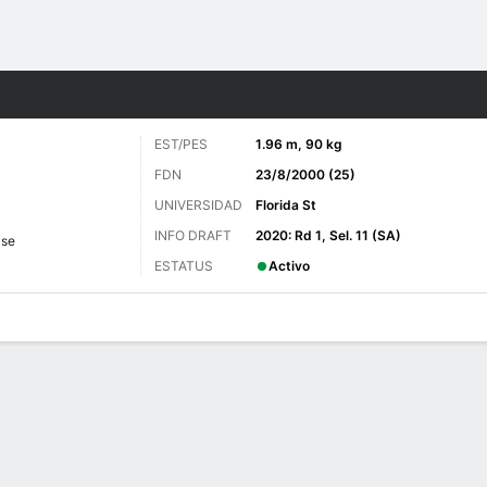
o
Más Deportes
EST/PES
1.96 m, 90 kg
FDN
23/8/2000 (25)
UNIVERSIDAD
Florida St
INFO DRAFT
2020: Rd 1, Sel. 11 (SA)
se
ESTATUS
Activo
 de Juegos
Estadísticas avanzadas