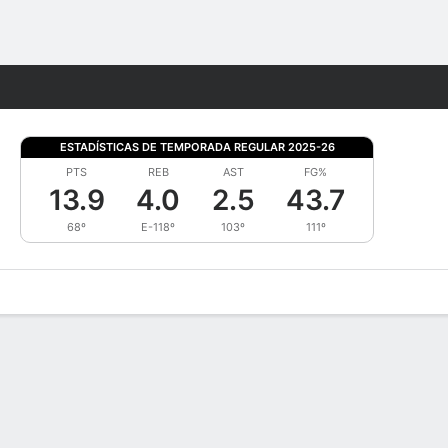
Watch
Juegos
ESTADÍSTICAS DE TEMPORADA REGULAR 2025-26
PTS
REB
AST
FG%
13.9
4.0
2.5
43.7
68º
E-118º
103º
111º