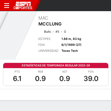
MAC
MCCLUNG
Bulls
#5
G
EST/PES
1.88 m, 83 kg
FDN
6/1/1999 (27)
UNIVERSIDAD
Texas Tech
ESTADÍSTICAS DE TEMPORADA REGULAR 2025-26
PTS
REB
AST
FG%
6.1
0.9
0.9
39.0
Perfil de Jugador
Noticias
Estadísticas
Bio
Splits
Resumen