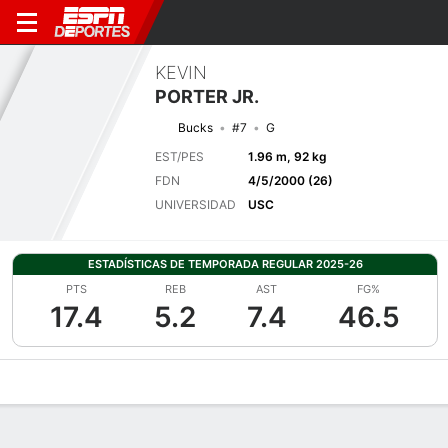
KEVIN
PORTER JR.
Bucks
#7
G
EST/PES
1.96 m, 92 kg
FDN
4/5/2000 (26)
UNIVERSIDAD
USC
ESTADÍSTICAS DE TEMPORADA REGULAR 2025-26
PTS
REB
AST
FG%
17.4
5.2
7.4
46.5
Perfil de Jugador
Noticias
Estadísticas
Bio
Splits
Resumen