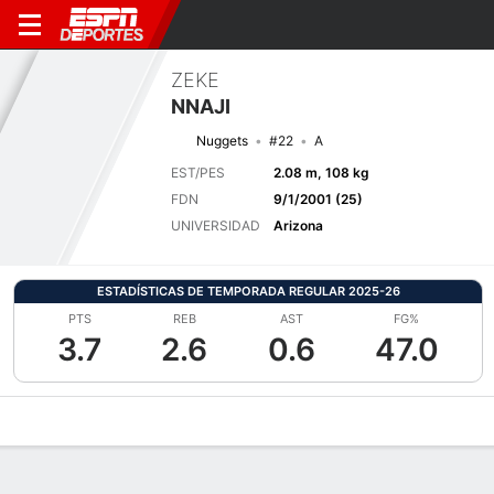
ZEKE
NNAJI
Nuggets
#22
A
EST/PES
2.08 m, 108 kg
FDN
9/1/2001 (25)
UNIVERSIDAD
Arizona
ESTADÍSTICAS DE TEMPORADA REGULAR 2025-26
PTS
REB
AST
FG%
3.7
2.6
0.6
47.0
Perfil de Jugador
Noticias
Estadísticas
Bio
Splits
Resumen