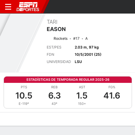
TARI
EASON
Rockets
#17
A
EST/PES
2.03 m, 97 kg
FDN
10/5/2001 (25)
UNIVERSIDAD
LSU
ESTADÍSTICAS DE TEMPORADA REGULAR 2025-26
PTS
REB
AST
FG%
10.5
6.3
1.5
41.6
E-119º
43º
150+
Perfil de Jugador
Noticias
Estadísticas
Bio
Splits
Resumen