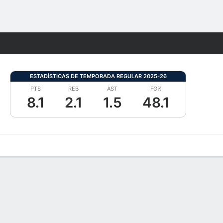
Watch
Juegos
ESTADÍSTICAS DE TEMPORADA REGULAR 2025-26
PTS
REB
AST
FG%
8.1
2.1
1.5
48.1