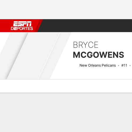
Fútbol
MLB
F. Americano
Básquetbol
WNBA
F1
Boxe
BRYCE
MCGOWENS
New Orleans Pelicans
#11
Perfil de Jugador
Noticias
Estadísticas
Bio
Splits
Resumen