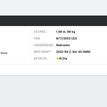
o
Más Deportes
EST/PES
1.98 m, 86 kg
FDN
8/11/2002 (23)
UNIVERSIDAD
Nebraska
INFO DRAFT
2022: Rd 2, Sel. 40 (MIN)
Base
ESTATUS
Al Día
 de Juegos
Estadísticas avanzadas