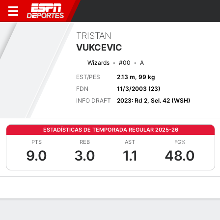
TRISTAN
VUKCEVIC
Wizards
#00
A
EST/PES
2.13 m, 99 kg
FDN
11/3/2003 (23)
INFO DRAFT
2023: Rd 2, Sel. 42 (WSH)
ESTADÍSTICAS DE TEMPORADA REGULAR 2025-26
PTS
REB
AST
FG%
9.0
3.0
1.1
48.0
Perfil de Jugador
Noticias
Estadísticas
Bio
Splits
Resumen