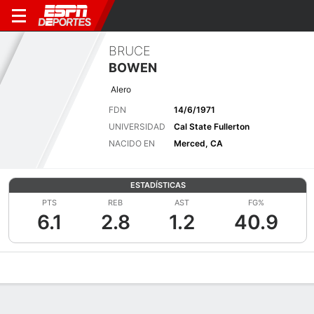
BRUCE
BOWEN
Alero
FDN
14/6/1971
UNIVERSIDAD
Cal State Fullerton
NACIDO EN
Merced, CA
ESTADÍSTICAS
PTS
REB
AST
FG%
6.1
2.8
1.2
40.9
Perfil de Jugador
Noticias
Estadísticas
Bio
Splits
Resumen