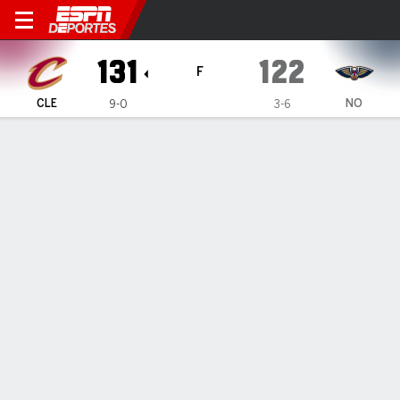
Cleveland Cavaliers en New 
131
122
F
CLE
NO
9-0
3-6
Resumen
Ficha
Jugadas
Estadísticas de Equipo
Videos
INFORMACIÓN DEL PARTIDO
New Orleans
,
LA