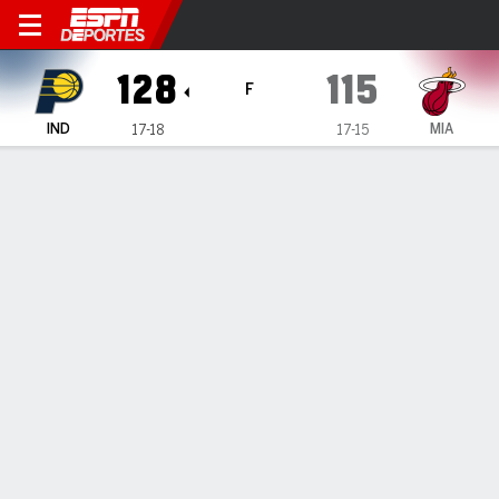
Indiana Pacers en Miami Hea
128
115
F
IND
MIA
17-18
17-15
Resumen
Crónica
Ficha
Jugadas
Estadísticas de Equipo
Videos
INFORMACIÓN DEL PARTIDO
Miami
,
FL