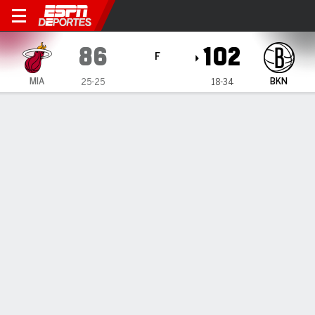
Miami Heat en Brooklyn Net
86
102
F
MIA
BKN
25-25
18-34
Resumen
Crónica
Ficha
Jugadas
Estadísticas de Equipo
Videos
INFORMACIÓN DEL PARTIDO
Brooklyn
,
NY