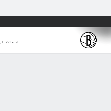
Watch
Juegos
3
,
11-27 Local