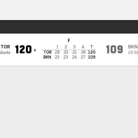
o
Más Deportes
 Nets
F
120
109
TOR
BKN
1
2
3
4
T
TOR
28
33
21
38
120
itante
25-5
BKN
23
23
26
37
109