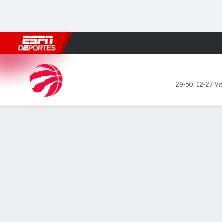
Fútbol
MLB
F. Americano
Básquetbol
WNBA
F1
Boxe
Toronto Raptors en Brooklyn
29-50
,
12-27 Vis
Resumen
Crónica
Ficha
Jugadas
Estadísticas de Equipo
Videos