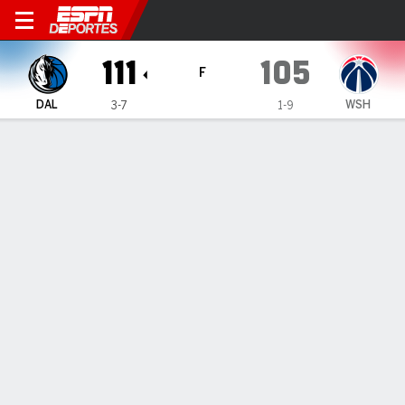
Dallas Mavericks en Washin
111
105
F
DAL
WSH
3-7
1-9
Resumen
Crónica
Ficha
Jugadas
Estadísticas de Equipo
Videos
INFORMACIÓN DEL PARTIDO
Washington
,
DC