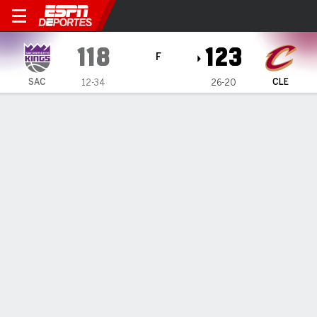
Sacramento Kings en Clevel
118
123
F
SAC
CLE
12-34
26-20
Resumen
Crónica
Ficha
Jugadas
Estadísticas de Equipo
Videos
INFORMACIÓN DEL PARTIDO
Cleveland
,
OH