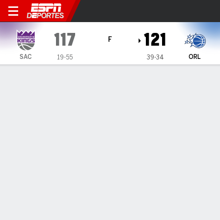
Sacramento Kings en Orlan
117
121
F
SAC
ORL
19-55
39-34
Resumen
Crónica
Ficha
Jugadas
Estadísticas de Equipo
Videos
INFORMACIÓN DEL PARTIDO
Orlando
,
FL