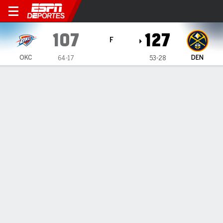
Oklahoma City Thunder en 
107
127
F
OKC
DEN
64-17
53-28
Resumen
Crónica
Ficha
Jugadas
Estadísticas de Equipo
Videos
INFORMACIÓN DEL PARTIDO
Denver
,
CO