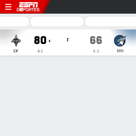
Las Vegas Aces en Minnesot
80
66
F
LV
MIN
4-1
4-2
Resumen
Ficha
Jugadas
Estadísticas de Equipo
ESTADÍSTICAS DE EQUIPO
FG
30-72
24-65
FG%
42
37