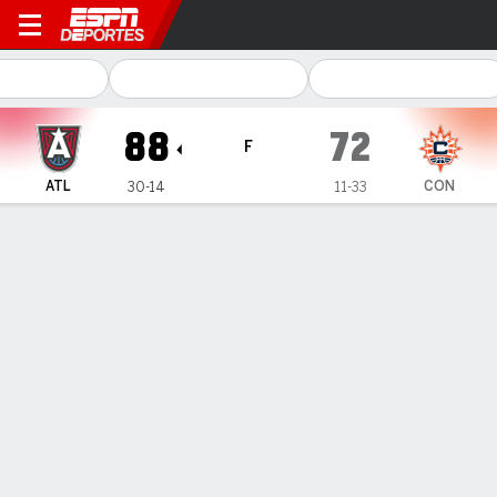
Atlanta Dream en Connectic
88
72
F
ATL
CON
30-14
11-33
Resumen
Ficha
Jugadas
Estadísticas de Equipo
Videos
Atlanta Dream
Estadísticas
TITULARES
MIN
PTS
FG
3PT
REB
AST
PÉR
PF
B. Jones
#
24
16
13
5-7
0-0
2
1
1
2
N. Hillmon
#
0
27
7
3-4
1-2
4
1
0
3