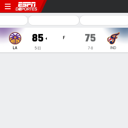
Los Angeles Sparks en India
85
75
F
LA
IND
5-11
7-8
Resumen
Ficha
Jugadas
Estadísticas de Equipo
1
2
3
4
T
LA
20
10
20
35
85
IND
19
15
24
17
75