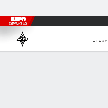
Fútbol
MLB
F. Americano
Básquetbol
WNBA
F1
Boxe
Las Vegas Aces en Atlanta 
4-1
,
4-0 Vi
Resumen
Ficha
Jugadas
Estadísticas de Equipo
Videos
LÍDERES DEL JUEGO
LO M