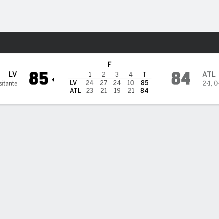
o
Más Deportes
Dream
F
85
84
LV
ATL
1
2
3
4
T
LV
24
27
24
10
85
sitante
2-1
,
0
ATL
23
21
19
21
84
ÁS DESTACADO