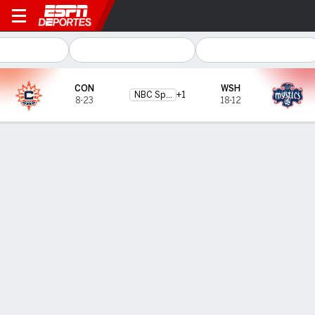
Connecticut Sun en Washing
CON
WSH
NBC Sports BO
+
1
8-23
18-12
Resumen
Boletos
PREDICTOR DE DUELOS
24.4
%
75.6
%
CON
WSH