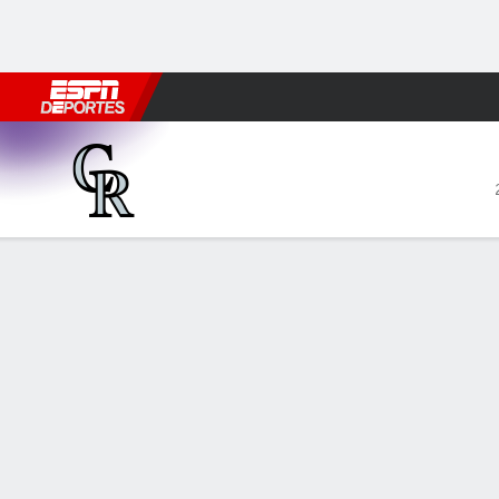
Fútbol
MLB
F. Americano
Básquetbol
WNBA
F1
Boxe
Colorado Rockies en Kansas City Roy
Resumen
Crónica
Ficha
Jugadas
REALES 2, RO