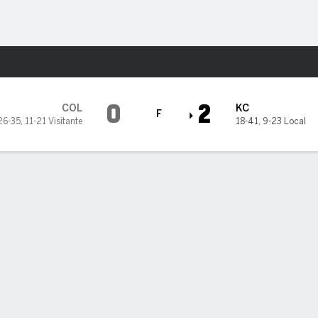
o
Más Deportes
als
0
2
COL
KC
F
26-35
,
11-21 Visitante
18-41
,
9-23 Local
CKIES 0