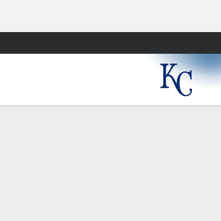
Watch
Juegos