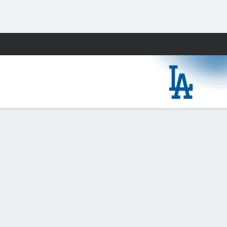
Watch
Juegos