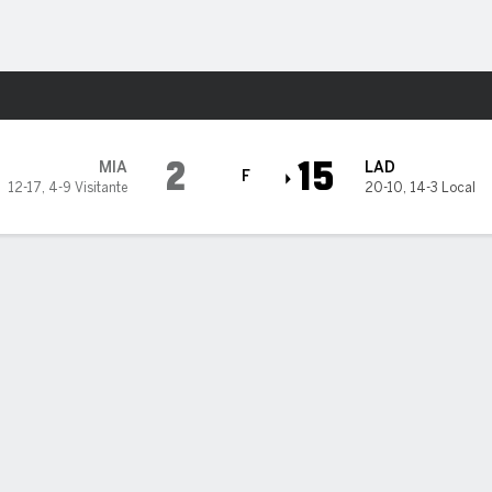
o
Más Deportes
s
2
15
MIA
LAD
F
12-17
,
4-9 Visitante
20-10
,
14-3 Local
ndez lidera ataque