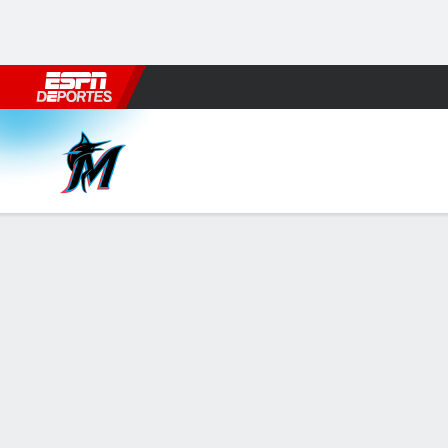
Fútbol
MLB
F. Americano
Básquetbol
WNBA
F1
Boxe
Miami Marlins en Los Angeles Dodger
Resumen
Crónica
Ficha
Jugadas
Teoscar Herná