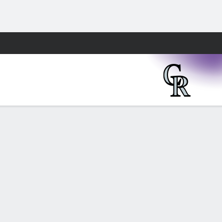
Watch
Juegos