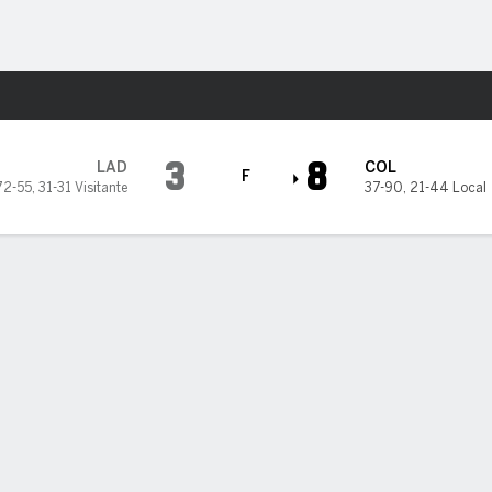
o
Más Deportes
kies
3
8
LAD
COL
F
72-55
,
31-31 Visitante
37-90
,
21-44 Local
ata a Ohtani en su