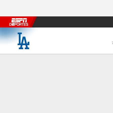
Fútbol
MLB
F. Americano
Básquetbol
WNBA
F1
Boxe
Los Angeles Dodgers en Colorado Roc
Resumen
Crónica
Ficha
Jugadas
Rockies maltr