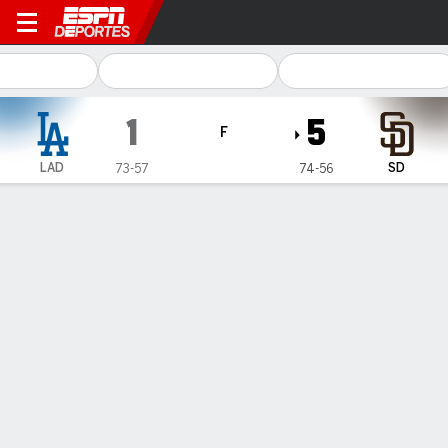
Los Angeles Dodgers en San Diego Pa
1
5
F
LAD
SD
73-57
74-56
Resumen
Crónica
Ficha
Jugadas
Cortés domina a Dodgers y Padres
toman el liderato divisional con
victoria 5-1