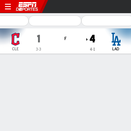
Cleveland Guardians en Los Angeles 
1
4
F
CLE
LAD
3-3
4-1
Resumen
Crónica
Ficha
Jugadas
DODGERS 4, GUARDIANES 1
Updated: 1 de Abr., 2026, 03:08