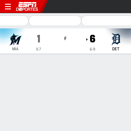
Miami Marlins en Detroit Tigers
1
6
F
MIA
DET
8-7
6-9
Resumen
Crónica
Ficha
Jugadas
Tigres vence a Marlins con jonrón de
tres carreras de Greene y el primer
salvamento de Anderson