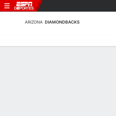
ARIZONA
DIAMONDBACKS
Portada
Estadisticas
Calendario
Plantilla
Profundidad por Po
Estadísticas de Bateo Arizona
Diamondbacks 2026
Bateo
Pitcheo
Defensa
Líderes