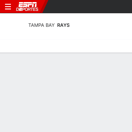
TAMPA BAY
RAYS
Portada
Estadisticas
Calendario
Plantilla
Profundidad por Po
Estadísticas de Bateo Tampa Bay Rays
2026
Bateo
Pitcheo
Defensa
No hay estadísticas para la categoría seleccionada