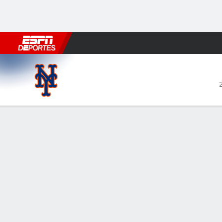
Fútbol
MLB
F. Americano
Básquetbol
WNBA
F1
Boxe
New York Mets en Boston Re
Resumen
Crónica
Ficha
Jugadas
1
2
3
4
NYM
0
0
1
0
BOS