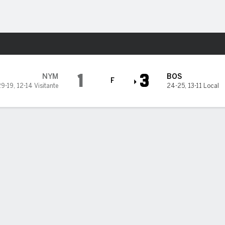
o
Más Deportes
d Sox
1
3
NYM
BOS
F
29-19
,
12-14 Visitante
24-25
,
13-11 Local
5
6
7
8
9
C
H
0
0
0
0
0
1
8