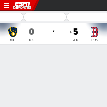
Milwaukee Brewers en Bosto
0
5
F
MIL
BOS
8-4
4-8
Resumen
Crónica
Ficha
Jugadas
1
2
3
4
5
6
7
8
9
C
H
E
MIL
0
0
0
0
0
0
0
0
0
0
4
0
BOS
0
0
3
0
0
0
2
0
-
5
7
0
GANÓ
PERDIDO
S. Gray
S. Drohan
2-0
0-1