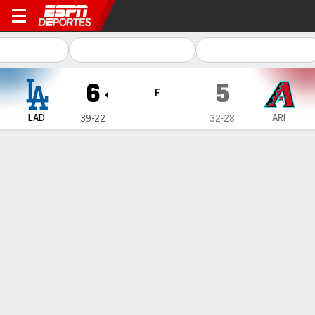
Los Angeles Dodgers en Ar
6
5
F
LAD
ARI
39-22
32-28
Resumen
Crónica
Ficha
Jugadas
1
2
3
4
5
6
7
8
9
C
H
E
LAD
2
2
0
0
0
0
2
0
0
6
10
0
ARI
0
0
1
0
1
0
3
0
0
5
11
0
GANÓ
PERDIDO
SALVADO
B. Treinen
M. Soroka
T. Scott
2-1
7-3
6