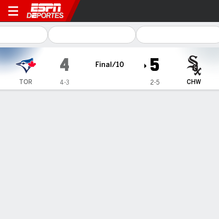
Toronto Blue Jays en Chicag
4
5
Final/10
TOR
CHW
4-3
2-5
Resumen
Crónica
Ficha
Jugadas
1
2
3
4
5
6
7
8
9
10
C
H
E
TOR
0
1
0
0
0
0
0
2
0
1
4
7
2
CHW
1
0
2
0
0
0
0
0
0
2
5
11
1
GANÓ
PERDIDO
S. Dominguez
J. Hoffman
1-1
1-1