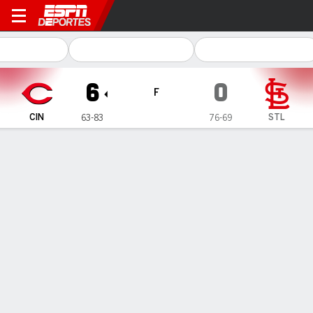
Cincinnati Reds en St. Louis
6
0
F
CIN
STL
63-83
76-69
Resumen
Crónica
Ficha
Jugadas
Suárez y Mahle lucen con Cardenales en la blanqueada a
Rojos
Suárez y Mahle lucen con Cardenales en la blanqueada a Rojos
14 de Sep., 2017, 01:47 -
1
2
3
4
5
6
7
8
9
C
H
E