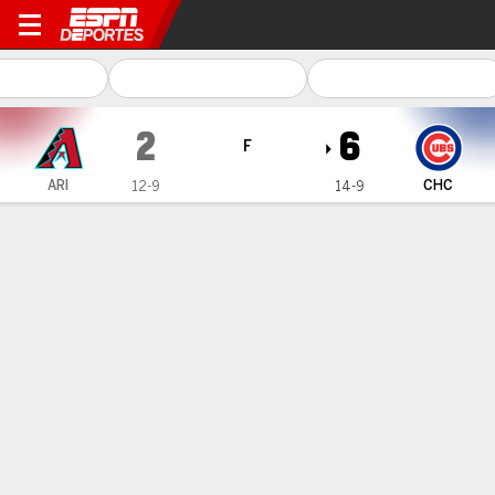
Arizona Diamondbacks en C
2
6
F
ARI
CHC
12-9
14-9
Resumen
Crónica
Ficha
Jugadas
Suzuki y Busch conectan jonrones seguidos para liderar la
victoria de Cubs sobre D-backs
Suzuki y Busch conectan jonrones seguidos para liderar la
victoria de Cubs sobre D-backs
19 de Abr., 2025, 23:00 -