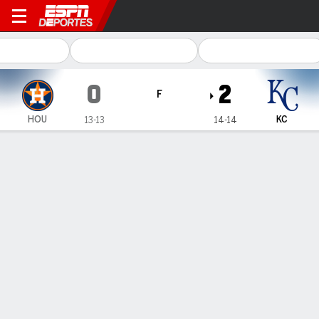
Houston Astros en Kansas Ci
0
2
F
HOU
KC
13-13
14-14
Resumen
Crónica
Ficha
Jugadas
Wacha domina, Pasquantino conecta HR y KC hila blanqueada
ante Astros
Wacha domina, Pasquantino conecta HR y KC hila blanqueada
ante Astros
26 de Abr., 2025, 22:41 -