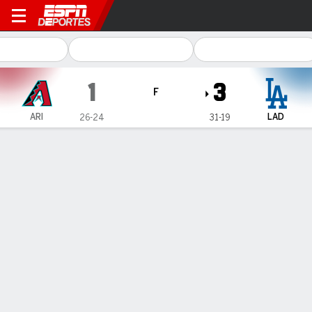
Arizona Diamondbacks en L
1
3
F
ARI
LAD
26-24
31-19
Resumen
Crónica
Ficha
Jugadas
DODGERS 3, DIAMONDBACKS 1
DODGERS 3, DIAMONDBACKS 1
22 de May., 2025, 00:58 -
1
2
3
4
5
6
7
8
9
C
H
E
ARI
0
0
0
1
0
0
0
0
0
1
7
0