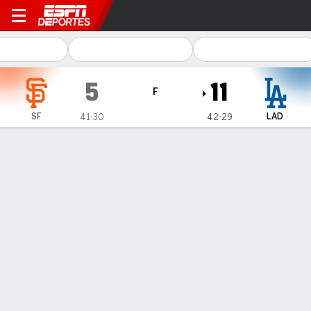
San Francisco Giants en Lo
5
11
F
SF
LAD
41-30
42-29
Resumen
Crónica
Ficha
Jugadas