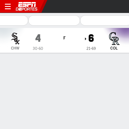
Chicago White Sox en Color
4
6
F
CHW
COL
30-60
21-69
Resumen
Crónica
Ficha
Jugadas