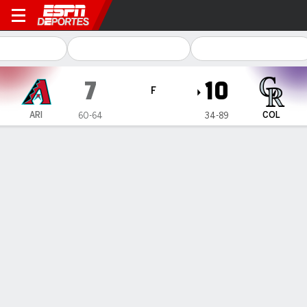
Arizona Diamondbacks en C
7
10
F
ARI
COL
60-64
34-89
Resumen
Crónica
Ficha
Jugadas
ROCKIES 10, DIAMONDBACKS 7
ROCKIES 10, DIAMONDBACKS 7
17 de Ago., 2025, 00:00 -
1
2
3
4
5
6
7
8
9
C
H
E
ARI
1
0
2
0
2
0
2
0
0
7
9
1